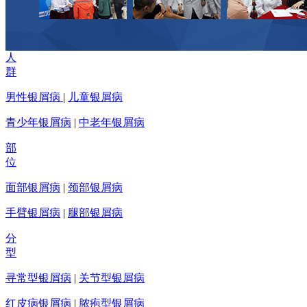
人
群
男性银屑病
|
儿童银屑病
青少年银屑病
|
中老年银屑病
部
位
面部银屑病
|
颈部银屑病
手臂银屑病
|
腿部银屑病
分
型
寻常型银屑病
|
关节型银屑病
红皮病银屑病
|
脓疱型银屑病