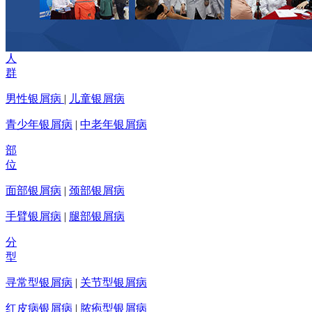
人
群
男性银屑病
|
儿童银屑病
青少年银屑病
|
中老年银屑病
部
位
面部银屑病
|
颈部银屑病
手臂银屑病
|
腿部银屑病
分
型
寻常型银屑病
|
关节型银屑病
红皮病银屑病
|
脓疱型银屑病