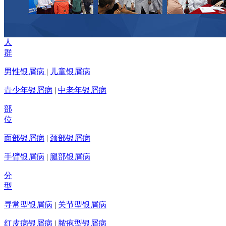
人
群
男性银屑病
|
儿童银屑病
青少年银屑病
|
中老年银屑病
部
位
面部银屑病
|
颈部银屑病
手臂银屑病
|
腿部银屑病
分
型
寻常型银屑病
|
关节型银屑病
红皮病银屑病
|
脓疱型银屑病