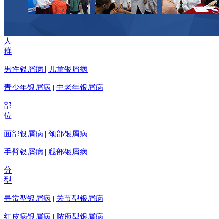
人
群
男性银屑病
|
儿童银屑病
青少年银屑病
|
中老年银屑病
部
位
面部银屑病
|
颈部银屑病
手臂银屑病
|
腿部银屑病
分
型
寻常型银屑病
|
关节型银屑病
红皮病银屑病
|
脓疱型银屑病